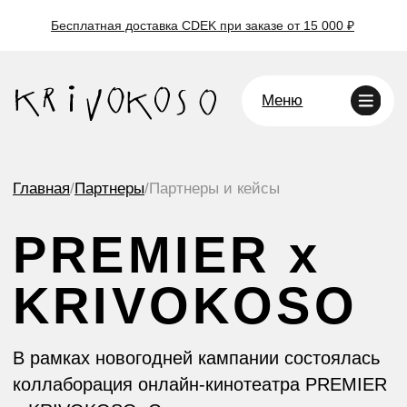
одпишись
Одежда
Ко
Бесплатная доставка CDEK при заказе от 15 000 ₽
Приятные мелочи
О 
Па
Ко
Меню
ассылку
Главная
/
Партнеры
/
Партнеры и кейсы
PREMIER x
KRIVOKOSO
В рамках новогодней кампании состоялась
коллаборация онлайн-кинотеатра PREMIER
и KRIVOKOSO. Специально для проекта
была создана лимитированная серия
обвесов «Оливье» — аксессуаров,
вдохновлённых классикой праздничного
стола.