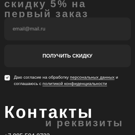
Контакты
и реквизиты
+7 995 504 0722
support@krivoikoso.com
ИП Косова Анастасия Юрьевна
ИНН 502498996450
ОГРН 323508100076797
© 2025, Krivokoso
Политика конфиденциальности
Публичная оферта