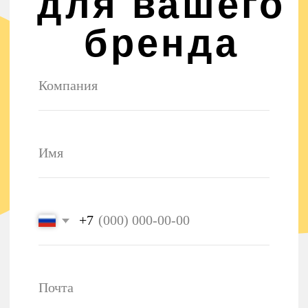
Даю согласие на обработку
персональных данных
и
соглашаюсь с
политикой конфиденциальности
Контакты
и реквизиты
+7 995 504 0722
support@krivoikoso.com
ИП Косова Анастасия Юрьевна
ИНН 502498996450
ОГРН 323508100076797