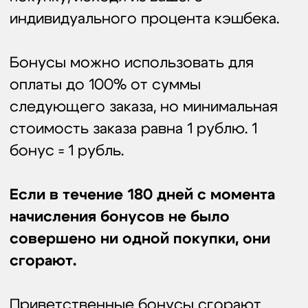
стоимость заказа равна 1 рублю. 1
бонус = 1 рубль.
Если в течение 180 дней с момента
начисления бонусов не было
совершено ни одной покупки, они
сгорают.
Приветственные бонусы сгорают
через 30 дней со дня регистрации.
Бонусы нельзя использовать вместе
с промокодами.
После активации сертификата его
номинальная стоимость начислится
на ваш бонусный счет.
Бонусами можно оплачивать до 100%
Брелоки-бусы
По
от стоимости заказа, но минимальная