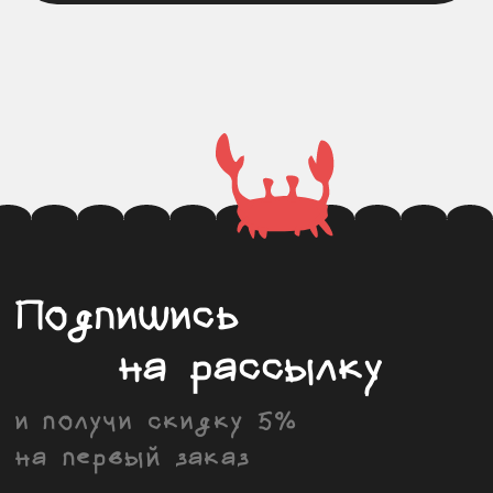
Контакты
и реквизиты
+7 995 504 0722
support@krivoikoso.com
ИП Косова Анастасия Юрьевна
ИНН 502498996450
ОГРН 323508100076797
© 2025, Krivokoso
Политика конфиденциальности