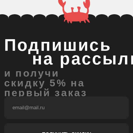
ПОЛУЧИТЬ СКИДКУ
Даю согласие на обработку
персональных данных
и
соглашаюсь с
политикой конфиденциальности
Контакты
и реквизиты
+7 995 504 0722
support@krivoikoso.com
ИП Косова Анастасия Юрьевна
ИНН 502498996450
ОГРН 323508100076797