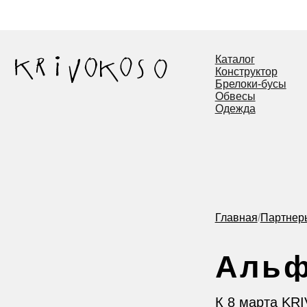
Бе
Каталог
Конструктор
Брелоки-бусы
Обвесы
Одежда
Главная
/
Партнеры
/
Альф
Альфа-
К 8 марта KRIVOKO
специальную лимит