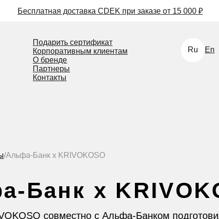
сплатная доставка CDEK при заказе от 15 000 ₽
Подарить сертификат
Ru
En
Корпоративным клиентам
О бренде
Партнеры
Контакты
Подпишись
а-Банк x KRIVOKOSO
на рассылк
Банк x KRIVOKOSO
SO совместно с Альфа-Банком подготовили
ированную серию аксессуаров для VIP-клиентов.