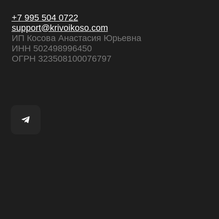
ОГРН 323508100076797
Бре
Об
Од
При