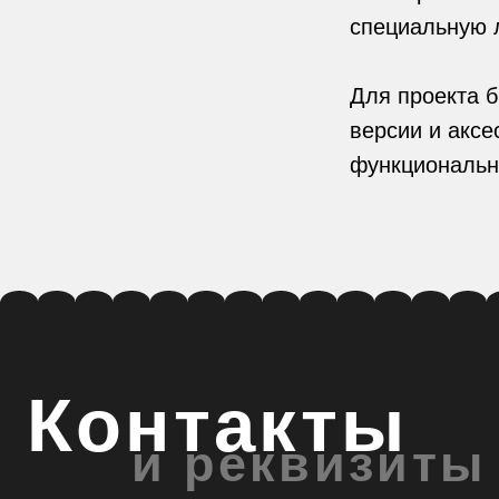
Для проекта были 
версии и аксессуа
функциональные ал
Контакты
и реквизиты
+7 995 504 0722
support@krivoikoso.com
ИП Косова Анастасия Юрьевна
ИНН 502498996450