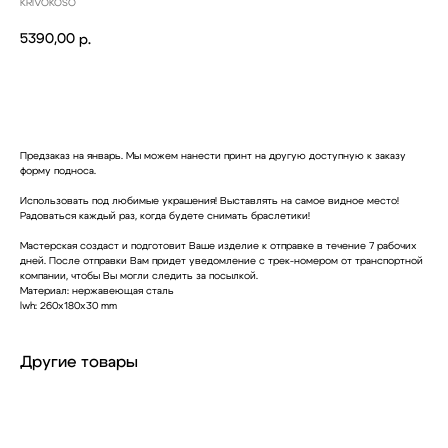
KRIVOKOSO
5390,00
р.
Купить
Предзаказ на январь. Мы можем нанести принт на другую доступную к заказу
форму подноса.
Использовать под любимые украшения! Выставлять на самое видное место!
Радоваться каждый раз, когда будете снимать браслетики!
Мастерская создаст и подготовит Ваше изделие к отправке в течение 7 рабочих
дней. После отправки Вам придет уведомление с трек-номером от транспортной
компании, чтобы Вы могли следить за посылкой.
Материал: нержавеющая сталь
lwh: 260x180x30 mm
Другие товары