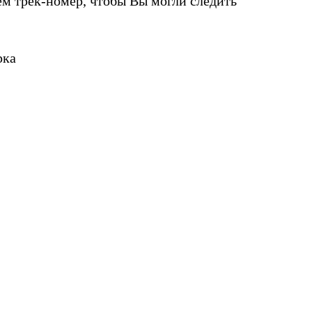
м трек-номер, чтобы Вы могли следить
рка