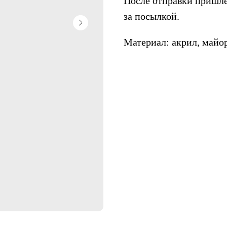
После отправки пришлё
за посылкой.
Материал: акрил, майо