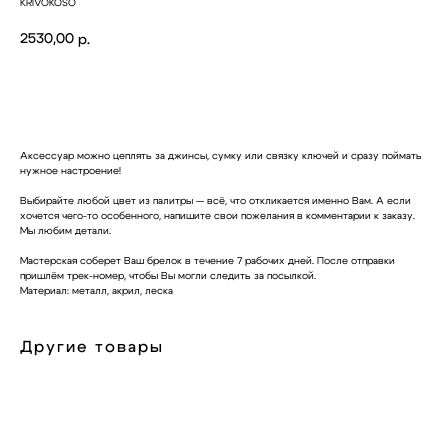
KRIVOKOSO
2530,00
р.
Купить
Аксессуар можно цеплять за джинсы, сумку или связку ключей и сразу поймать
нужное настроение!
Выбирайте любой цвет из палитры — всё, что откликается именно Вам. А если
хочется чего-то особенного, напишите свои пожелания в комментарии к заказу.
Мы любим детали.
Мастерская соберет Ваш брелок в течение 7 рабочих дней. После отправки
пришлём трек-номер, чтобы Вы могли следить за посылкой.
Материал: металл, акрил, леска
Другие товары