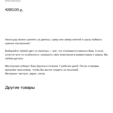
KRIVOKOSO
4290,00
р.
Купить
Аксессуар можно цеплять за джинсы, сумку или связку ключей и сразу поймать
нужное настроение!
Выбирайте любой цвет из палитры — всё, что откликается именно Вам. А если
хочется чего-то особенного, напишите свои пожелания в комментарии к заказу. Мы
любим детали.
Мастерская соберет Ваш брелок в течение 7 рабочих дней. После отправки
пришлём трек-номер, чтобы Вы могли следить за посылкой.
Материал: металл, акрил, леска
Другие товары