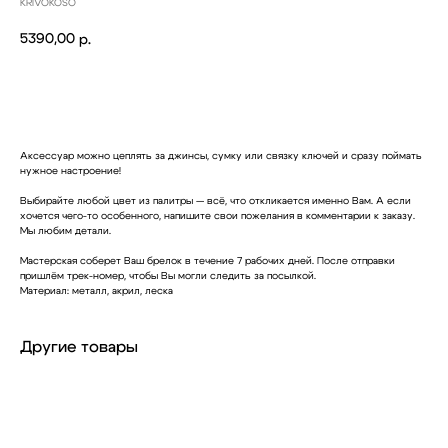
KRIVOKOSO
5390,00
р.
Купить
Аксессуар можно цеплять за джинсы, сумку или связку ключей и сразу поймать
нужное настроение!
Выбирайте любой цвет из палитры — всё, что откликается именно Вам. А если
хочется чего-то особенного, напишите свои пожелания в комментарии к заказу.
Мы любим детали.
Мастерская соберет Ваш брелок в течение 7 рабочих дней. После отправки
пришлём трек-номер, чтобы Вы могли следить за посылкой.
Материал: металл, акрил, леска
Другие товары