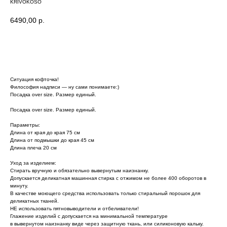
KRIVOKOSO
6490,00
р.
Купить
Ситуация кофточка!
Философия надписи — ну сами понимаете:)
Посадка over size. Размер единый.
Посадка over size. Размер единый.
Параметры:
Длина от края до края 75 см
Длина от подмышки до края 45 см
Длина плеча 20 см
Уход за изделием:
Стирать вручную и обязательно вывернутым наизнанку.
Допускается деликатная машинная стирка с отжимом не более 400 оборотов в
минуту.
В качестве моющего средства использовать только стиральный порошок для
деликатных тканей.
НЕ использовать пятновыводители и отбеливатели!
Глажение изделий с допускается на минимальной температуре
в вывернутом наизнанку виде через защитную ткань, или силиконовую кальку.