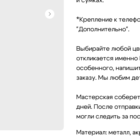
и сумках.
*Крепление к телефо
"Дополнительно".
Выбирайте любой цве
откликается именно 
особенного, напишит
заказу. Мы любим де
Мастерская соберет 
дней. После отправк
могли следить за по
Материал: металл, ак